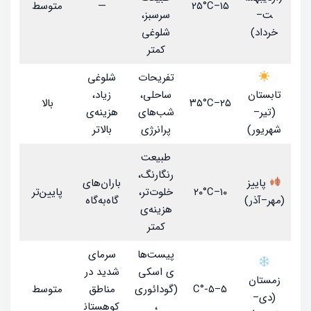
۱۵–۲۵°C
—
متوسط
ت–
سرسبز،
خرداد)
شلوغی
کمتر
تفریحات
شلوغی
تابستان
ساحلی،
زیاد،
۲۵–۳۵°C
بالا
(تیر–
شب‌های
هزینه‌ی
شهریور)
پرانرژی
بالاتر
طبیعت
رنگارنگ،
پاییز
باران‌های
۱۰–۲۰°C
خلوت‌تر،
پایین‌تر
(مهر–آذر)
گاه‌به‌گاه
هزینه‌ی
کمتر
پیست‌ها
سرمای
ی اسکی
شدید در
زمستان
۵–۵-°C
(گودائوری
مناطق
متوسط
(دی–
،
کوهستان