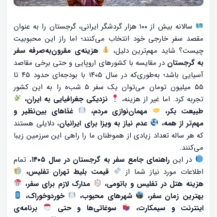
سالانه بیش از ۱۰۰ هزار گردشگر ایرانی، گرجستان را به عنوان
مقصد سفر خارجی خود انتخاب می‌کنند؛ اما راز این محبوبیت
چیست؟ شاید مهم‌ترین دلیل،
هزینه‌ی مقرون‌به‌صرفه سفر
به گرجستان
در مقایسه با کشورهای اروپایی و حتی برخی مقاصد
آسیایی باشد؛ به‌طوری‌که در سال ۱۴۰۵ با بودجه‌ای حدود ۴۵ تا
۵۵ میلیون تومان می‌توان یک سفر ۵ شب‌ه را به این کشور
تجربه کرد. اما غیر از هزینه،
نزدیکی جغرافیایی به ایران،
طبیعت بکر،
مهمان‌نوازی مردم،
غذاهای بین‌نظیر و
مهم‌تر از همه،
عدم نیاز به ویزا برای ایرانیان
، دلایلی هستند
که هر ساله تعداد زیادی از هموطنان ما را راهی این سرزمین زیبا
می‌کنند.
در این
راهنمای جامع سفر به گرجستان در سال ۱۴۰۵
، تمام
اطلاعات مورد نیاز شما از
قیمت بلیط تهران تفلیس،
هزینه هتل در تفلیس و باتومی،
مدارک لازم برای سفر،
بهترین زمان سفر،
شهرهای محبوب،
خوردوخوراک،
اینترنت و سیمکارت،
سوغاتی‌ها و حتی
برنامه‌ی