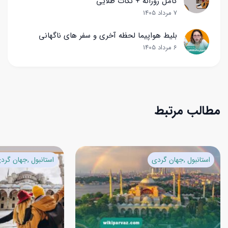
کامل روزانه + نکات طلایی
7 مرداد 1405
بلیط هواپیما لحظه آخری و سفر های ناگهانی
6 مرداد 1405
مطالب مرتبط
استانبول
جهان گردی
استانبول
جهان گرد