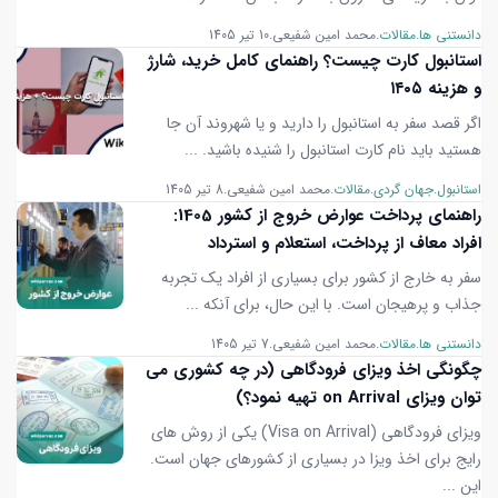
دانستنی ها
مقالات
محمد امین شفیعی
10 تیر 1405
استانبول کارت چیست؟ راهنمای کامل خرید، شارژ
و هزینه ۱۴۰۵
اگر قصد سفر به استانبول را دارید و یا شهروند آن جا
هستید باید نام کارت استانبول را شنیده باشید. ...
استانبول
جهان گردی
مقالات
محمد امین شفیعی
8 تیر 1405
راهنمای پرداخت عوارض خروج از کشور 1405:
افراد معاف از پرداخت، استعلام و استرداد
سفر به خارج از کشور برای بسیاری از افراد یک تجربه
جذاب و پرهیجان است. با این حال، برای آنکه ...
دانستنی ها
مقالات
محمد امین شفیعی
7 تیر 1405
چگونگی اخذ ویزای فرودگاهی (در چه کشوری می
توان ویزای on Arrival تهیه نمود؟)
ویزای فرودگاهی (Visa on Arrival) یکی از روش های
رایج برای اخذ ویزا در بسیاری از کشورهای جهان است.
این ...