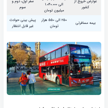
عوارض خروج از
سفر اول، دوم و
الی 1.040.000
کشور
سوم
میلیون تومان
250 الی 550 هزار
پیش بینی حوادث
بیمه مسافرتی
تومان
غیر قابل انتظار