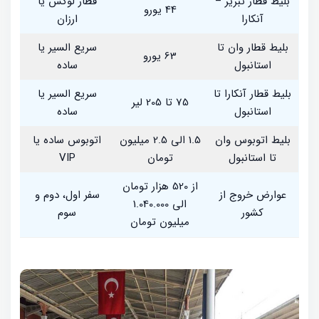
بلیط قطار تبریز –
قطار لوکس یا
44 یورو
آنکارا
ارزان
بلیط قطار وان تا
سریع السیر یا
63 یورو
استانبول
ساده
بلیط قطار آنکارا تا
سریع السیر یا
75 تا 205 لیر
استانبول
ساده
بلیط اتوبوس وان
1.5 الی 2.5 میلیون
اتوبوس ساده یا
تا استانبول
تومان
VIP
از 520 هزار تومان
عوارض خروج از
سفر اول، دوم و
الی 1.040.000
کشور
سوم
میلیون تومان