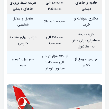
جاذبه و جاهای
1.000.000 الی
هزینه بلیط ورودی
دیدنی
3.500.000
جاهای دیدنی
مخارج سوغات و
سلایق و علایق
1.000.000 به بالا
خرید
شخصی
هزینه بیمه
350.000 الی
الزامی برای مقاصد
مسافرتی برای سفر
1.000.000
خارجی
به استانبول
از 520 هزار تومان
عوارض خروج از
سفر اول، دوم و
الی 1.040.000
کشور
سوم
میلیون تومان