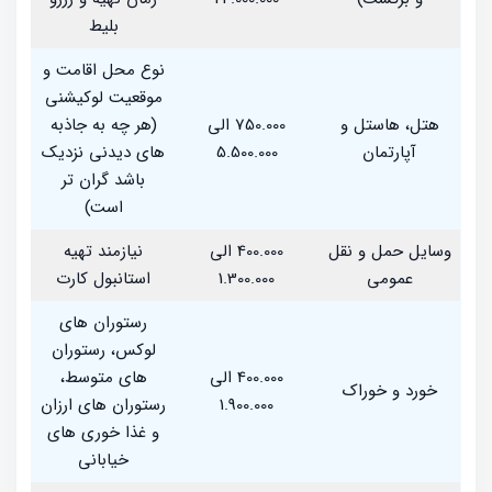
بلیط
نوع محل اقامت و
موقعیت لوکیشنی
هتل، هاستل و
750.000 الی
(هر چه به جاذبه
آپارتمان
5.500.000
های دیدنی نزدیک
باشد گران تر
است)
وسایل حمل و نقل
400.000 الی
نیازمند تهیه
عمومی
1.300.000
استانبول کارت
رستوران های
لوکس، رستوران
400.000 الی
های متوسط،
خورد و خوراک
1.900.000
رستوران های ارزان
و غذا خوری های
خیابانی