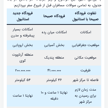
جدول، به تمامی سوالات مسافران قبل از شروع سفر بپردازیم:
تفاوت فرودگاه
فرودگاه جدید
فرودگاه صبیحا
صبیحا با استانبول
استانبول
امکانات بسیار
امکانات
امکانات میان رده
پیشرفته و مدرن
موقعیت جغرافیایی
بخش آسیایی
بخش اروپایی
منطقه آرناووت
موقعیت مکانی
منطقه پندیک
کوی
ظرفیت
41.000.000
200.000.000
فاصله تا مرکز شهر
46 کیلومتر
54 کیلومتر
مدت زمان لازم
نهایتا 1 ساعت و 10
برای رسیدن به
نهایتا 1 ساعت
دقیقه
مرکز شهر