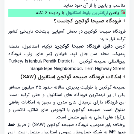
مناسب و پایین را از آن خود نماید.
یافتن
ارزانترین بلیط استانبول
با رعایت 6 نکته
+ فرودگاه صبیحا گوکچن کجاست؟
فرودگاه صبیحا گوکچن در بخش آسیایی پایتخت تاریخی کشور
ترکیه قرار دارد:
آدرس دقیق فرودگاه صبیحا گوکچن:
ترکیه، استانبول، منطقه
پندیک، محله سن جاق تپه، خیابان تِمر‌ های ولی، فرودگاه
بین‌المللی صبیحه گوکچن – Turkey، Istanbul، Pendik District،
Sanjaktepe Neighborhood، Tem Highway Street.
+ امکانات فرودگاه صبیحه گوکچن استانبول (SAW)
صبیحه گوکچن با ظرفیت پذیرش سالانه حدود ۳۵ میلیون مسافر،
یکی از پر ترددترین فرودگاه های استانبول و حتی ترکیه است.
این فرودگاه دارای ترمینال های مدرن و مجهز به امکانات رفاهی
متنوع است. صبیحه گوکچن با اتوبوس های شاتل، تاکسی و
بزرگراه های اصلی به شهر متصل است.
برخلاف باور عمومی، فرودگاه صبیحه گوکچن (SAW) از طریق
خط
مترو M4
به شبکه حمل‌ونقل عمومی استانبول متصل است. این