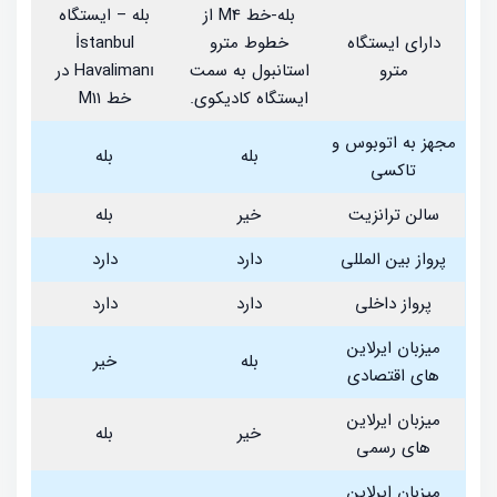
بله-خط M4 از
بله – ایستگاه
دارای ایستگاه
خطوط مترو
İstanbul
مترو
استانبول به سمت
Havalimanı در
ایستگاه کادیکوی.
خط M11
مجهز به اتوبوس و
بله
بله
تاکسی
سالن ترانزیت
خیر
بله
پرواز بین المللی
دارد
دارد
پرواز داخلی
دارد
دارد
میزبان ایرلاین
بله
خیر
های اقتصادی
میزبان ایرلاین
خیر
بله
های رسمی
میزبان ایرلاین