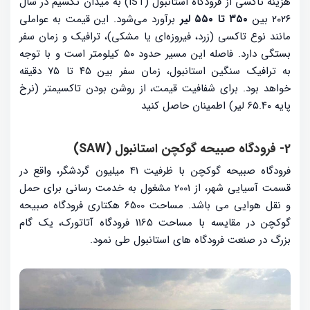
هزینه تاکسی از فرودگاه استانبول (IST) به میدان تکسیم در سال
۲۰۲۶ بین
۳۵۰ تا ۵۵۰ لیر
برآورد می‌شود. این قیمت به عواملی
مانند نوع تاکسی (زرد، فیروزه‌ای یا مشکی)، ترافیک و زمان سفر
بستگی دارد. فاصله این مسیر حدود ۵۰ کیلومتر است و با توجه
به ترافیک سنگین استانبول، زمان سفر بین ۴۵ تا ۷۵ دقیقه
خواهد بود. برای شفافیت قیمت، از روشن بودن تاکسیمتر (نرخ
پایه ۶۵.۴۰ لیر) اطمینان حاصل کنید
2- فرودگاه صبیحه گوکچن استانبول (SAW)
فرودگاه صبیحه گوکچن با ظرفیت 41 میلیون گردشگر، واقع در
قسمت آسیایی شهر، از 2001 مشغول به خدمت رسانی برای حمل
و نقل هوایی می باشد. مساحت 6500 هکتاری فرودگاه صبیحه
گوکچن در مقایسه با مساحت 1165 فرودگاه آتاتورک، یک گام
بزرگ در صنعت فرودگاه های استانبول طی نمود.