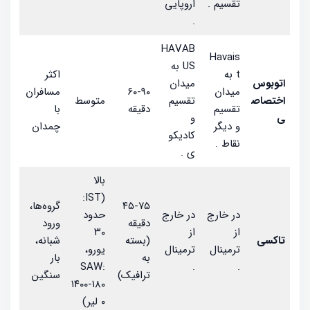
تقسیم .
اروپایی
.
HAVAB
Havais
US به
t به
اکثر
اتوبوس
میدان
میدان
۶۰-۹۰
مسافران
اختصاص
تقسیم
متوسط
تقسیم
دقیقه
با
ی
و
و دیگر
چمدان
کادیکو
نقاط .
ی .
بالا
(IST:
۴۵-۷۵
گروه‌ها،
در خارج
در خارج
حدود
دقیقه
ورود
از
از
۳۰
تاکسی
(بسته
شبانه،
ترمینال
ترمینال
یورو،
به
بار
SAW:
.
.
ترافیک)
سنگین
۱۴۰۰-۱۸۰
۰ لیر)