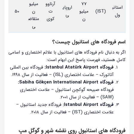
77
آرناوو
میلیو
استانب
اروپای
(IST)
میلیو
ت
ن
50
ول
ی
ن
کوی
متقاض
ی
اسم فرودگاه های استانبول چیست؟
اگر به دنبال نام فرودگاه های استانبول با علائم اختصاری و اسامی
کامل هستید، فهرست پاسخ این ابهام است:
فرودگاه Istanbul Atatürk Airport:
فرودگاه بین المللی
آتاتورک – علامت اختصاری (ISL) – فعالیت از سال 1998.
فرودگاه Sabiha Gökçen International Airport:
فرودگاه صبیحه گوکچن استانبول – علامت اختصاری
(SAW) – فعالیت از سال 2001.
فرودگاه Istanbul Airport:
فرودگاه جدید استانبول –
علامت اختصاری (IST) – فعالیت از سال 2018.
فرودگاه های استانبول روی نقشه شهر و گوگل مپ