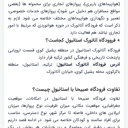
(هواپیماهای باربری)، پروازهای تجاری برای محموله ها (بعضی
مواقع مسافران هم دخیل می شود)، پروازهای خدمات خصوصی،
تعمیر و نگهداری هواپیماهای مختلف خلاصه می شود. لازم به
ذکر است که فرودگاه آتاتورک در حوزه هوانوردی که مرتبط با امور
تجاری نباشد هم فعالیت دارد.
+ فروودگاه آتاتورک استانبول کجاست؟
فرودگاه آتاتورک استانبول در منطقه یشیل کوی قسمت اروپایی
پایتخت تاریخی و فرهنگی کشور ترکیه قرار دارد.
آدرس فرودگاه آتاتورک استانبول:
ترکیه، استانبول، منطقه
باکرکوی، محله یشیل کوی، خیابان آتاتورک.
تفاوت فرودگاه صبیحا با استانبول چیست؟
تفاوت فرودگاه صبیحا با استانبول در امکانات، موقعیت
جغرافیایی، موقعیت مکانی، میزان ظرفیت، نوع پروازها، میزبان
ایرلاین های داخلی، فاصله تا مرکز شهر، نوع دسترسی، مناسب
برای افراد سالمند و کودکان خلاصه می شود. در ادامه قصد داریم
با بررسی دقیق این موضوع و ریز جزئیات هر بخش در یک