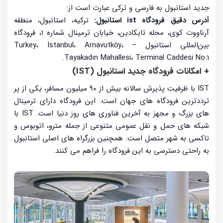
جدید استانبول به فارسی و ترکی عبارت است از:
آدرس دقیق فرودگاه ist استانبول:
ترکیه، استانبول، منطقه
آرناووت کوی، محله تایکادین، خیابان ترمینال شماره ۱، فرودگاه
بین‌المللی استانبول – Turkey، Istanbul، Arnavutköy،
Tayakadın Mahallesi، Terminal Caddesi No:1.
+ امکانات فرودگاه جدید استانبول (IST)
IST با ظرفیت پذیرش سالانه بیش از ۹۰ میلیون مسافر، یکی از پر
ترددترین فرودگاه های جهان است. این فرودگاه دارای ترمینال
های بزرگ و مجهز به آخرین فناوری های روز دنیا است. IST با
شبکه های حمل و نقل عمومی متنوعی از جمله مترو، اتوبوس و
تاکسی به شهر متصل است. همچنین بزرگراه های اصلی استانبول
به راحتی دسترسی به این فرودگاه را فراهم می کنند.