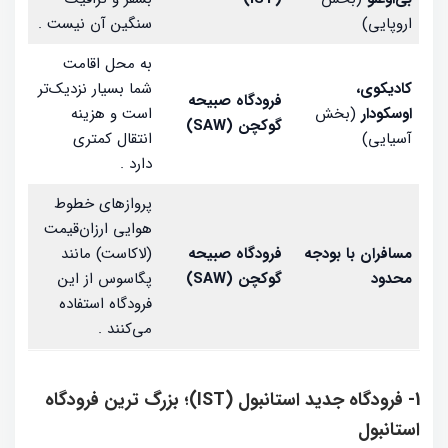
اروپایی)
سنگین آن نیست .
به محل اقامت
کادیکوی،
شما بسیار نزدیک‌تر
فرودگاه صبیحه
اوسکودار
(بخش
است و هزینه
گوکچن
(SAW)
آسیایی)
انتقال کمتری
دارد .
پروازهای خطوط
هوایی ارزان‌قیمت
مسافران با بودجه
فرودگاه صبیحه
(لاکاست) مانند
محدود
گوکچن
(SAW)
پگاسوس از این
فرودگاه استفاده
می‌کنند .
1- فرودگاه جدید استانبول (IST)؛ بزرگ ترین فرودگاه
استانبول