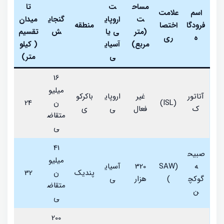
مساح
ت
تا
اسم
علامت
ت
اروپای
گنجای
میدان
فرودگا
اختصا
منطقه
(متر
ی یا
ش
تقسیم
ه
ری
مربع)
آسیای
( کیلو
ی
متر)
16
میلیو
آتاتور
غیر
اروپای
باکرکو
(ISL)
ن
24
ک
فعال
ی
ی
متقاض
ی
41
صبیح
میلیو
ه
(SAW
320
آسیای
پندیک
ن
32
گوکچ
)
هزار
ی
متقاض
ن
ی
200