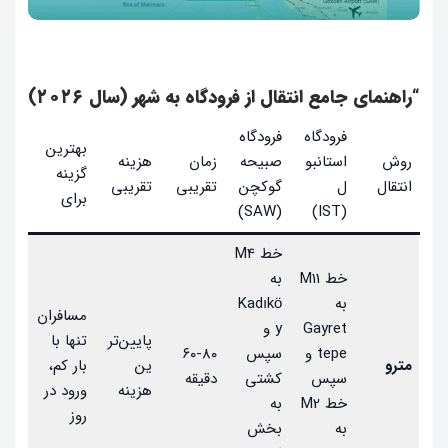
“راهنمای جامع انتقال از فرودگاه به شهر (سال ۲۰۲۶)
فرودگاه
فرودگاه
بهترین
روش
استانبو
صبیحه
زمان
هزینه
گزینه
انتقال
ل
گوکچن
تقریبی
تقریبی
برای
(SAW)
(IST)
خط M4
خط M11
به
به
Kadıkö
مسافران
Gayret
y و
پایین‌تر
تنها با
tepe و
سپس
۶۰-۸۰
مترو
ین
بار کم،
سپس
کشتی
دقیقه
هزینه
ورود در
خط M2
به
روز
به
بخش