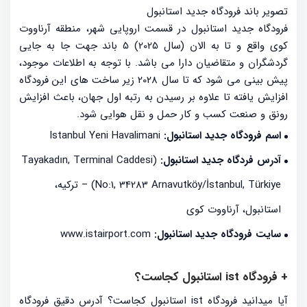
تصویر باند فرودگاه جدید استانبول
فرودگاه جدید استانبول در قسمت اروپایی شهر، منطقه آرناووت
کوی واقع و تا به الان (سال 2025) 5 باند جهت جا به جایی
گردشگران و متقاضیان دارا می باشد. با توجه به اطلاعات موجود،
پیش بینی می شود که تا سال 2028 زیر ساخت های این فرودگاه
افزایش یافته تا علاوه بر رسیدن به رتبه اول جهان، باعث افزایش
رونق و صنعت کسب و کار حمل و نقل هوایی شود.
اسم فرودگاه جدید استانبول:
Istanbul Yeni Havalimani
آدرس فردگاه جدید استانبول:
(Tayakadın, Terminal Caddesi
No:1, 34283 Arnavutköy/İstanbul, Türkiye) – ترکیه،
استانبول، آرناووت کوی
سایت فرودگاه جدید استانبول:
www.istairport.com
+ فرودگاه ist استانبول کجاست؟
آیا میدانید فرودگاه ist استانبول کجاست؟ آدرس دقیق فرودگاه