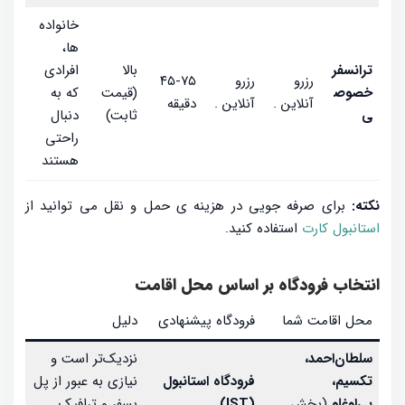
خانواده‌
ها،
ترانسفر
بالا
افرادی
رزرو
رزرو
۴۵-۷۵
خصوص
(قیمت
که به
آنلاین .
آنلاین .
دقیقه
ی
ثابت)
دنبال
راحتی
هستند
نکته:
برای صرفه جویی در هزینه ی حمل و نقل می توانید از
استانبول کارت
استفاده کنید.
انتخاب فرودگاه بر اساس محل اقامت
محل اقامت شما
فرودگاه پیشنهادی
دلیل
سلطان‌احمد،
نزدیک‌تر است و
تکسیم،
فرودگاه استانبول
نیازی به عبور از پل
بی‌اوغلو
(بخش
(IST)
بسفر و ترافیک